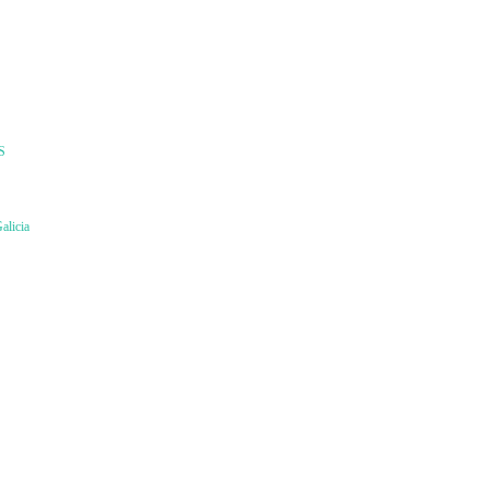
S
alicia