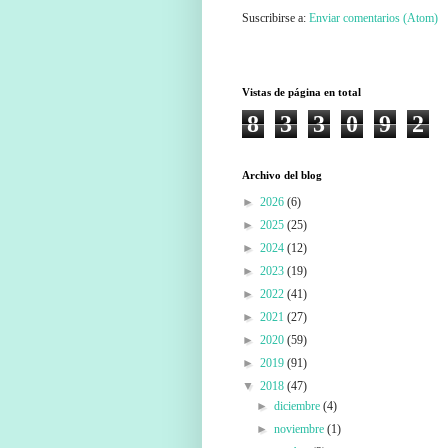
Suscribirse a:
Enviar comentarios (Atom)
Vistas de página en total
8
3
3
0
9
2
Archivo del blog
►
2026
(6)
►
2025
(25)
►
2024
(12)
►
2023
(19)
►
2022
(41)
►
2021
(27)
►
2020
(59)
►
2019
(91)
▼
2018
(47)
►
diciembre
(4)
►
noviembre
(1)