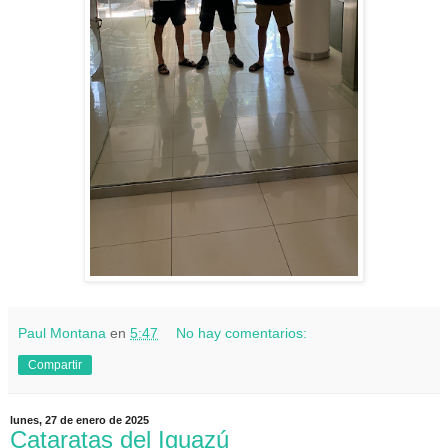
Paul Montana
en
5:47
No hay comentarios:
Compartir
lunes, 27 de enero de 2025
Cataratas del Iguazú