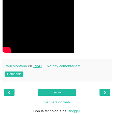
Paul Montana
en
19:41
No hay comentarios:
Compartir
‹
›
Inicio
Ver versión web
Con la tecnología de
Blogger
.