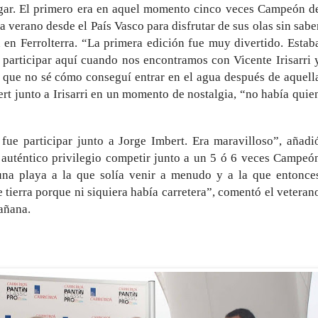
gar. El primero era en aquel momento cinco veces Campeón d
 verano desde el País Vasco para disfrutar de sus olas sin sabe
en Ferrolterra. “La primera edición fue muy divertido. Estab
 participar aquí cuando nos encontramos con Vicente Irisarri 
s que no sé cómo conseguí entrar en el agua después de aquell
t junto a Irisarri en un momento de nostalgia, “no había quie
fue participar junto a Jorge Imbert. Era maravilloso”, añadi
auténtico privilegio competir junto a un 5 ó 6 veces Campeó
una playa a la que solía venir a menudo y a la que entonce
tierra porque ni siquiera había carretera”, comentó el veteran
mañana.