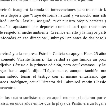
eiroá, inauguró la ronda de intervenciones para transmitir l
 este deporte
que “fluye de forma natural y va mucho más all
iroá Pantín Classic”, aseguró. “Por nuestro propio carácter 
os años apostando por deportes como el surf que transmite
de respeto al medio ambiente. Creemos en ello y la mayor part
enfocadas en esa dirección”, subrayó Paz antes de dar paso 
reiroá y a la empresa Estrella Galicia su apoyo. Hace 25 año
 comentó Vicente Irisarri. “La verdad es que fuimos un poc
adjetivo
Classic
a la primera edición, pero aquí estamos... y la
legar hasta aquí”, dijo. “Lógicamente, aunque también no
han sabido tomar el testigo con el mismo entusiasmo qu
arcos Rodríguez, actual Director del Cabreiroá Pantín Classic
encuentro.
de los cuatro surfistas que en aquel momento lucharon por e
lassic en unos años en los que la playa de Pantín era un lugar 