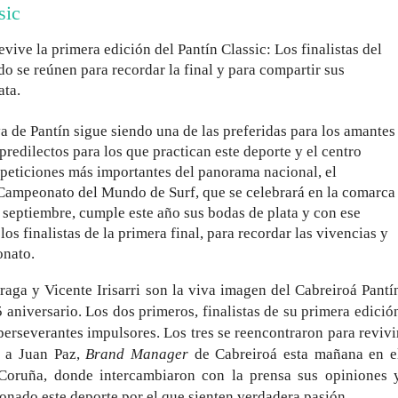
sic
vive la primera edición del Pantín Classic: Los finalistas del
se reúnen para recordar la final y para compartir sus
ata.
a de Pantín sigue siendo una de las preferidas para los amantes
 predilectos para los que practican este deporte y el centro
peticiones más importantes del panorama nacional, el
 Campeonato del Mundo de Surf, que se celebrará en la comarca
e septiembre, cumple este año sus bodas de plata y con ese
os finalistas de la primera final, para recordar las vivencias y
onato.
aga y Vicente Irisarri son la viva imagen del Cabreiroá Pantí
5 aniversario. Los dos primeros, finalistas de su primera edició
perseverantes impulsores. Los tres se reencontraron para revivi
o a Juan Paz,
Brand Manager
de Cabreiroá esta mañana en e
Coruña, donde intercambiaron con la prensa sus opiniones 
nado este deporte por el que sienten verdadera pasión.