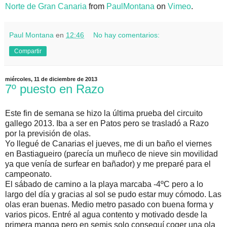
Norte de Gran Canaria
from
PaulMontana
on
Vimeo
.
Paul Montana
en
12:46
No hay comentarios:
Compartir
miércoles, 11 de diciembre de 2013
7º puesto en Razo
Este fin de semana se hizo la última prueba del circuito
gallego 2013. Iba a ser en Patos pero se trasladó a Razo
por la previsión de olas.
Yo llegué de Canarias el jueves, me di un baño el viernes
en Bastiagueiro (parecía un muñeco de nieve sin movilidad
ya que venía de surfear en bañador) y me preparé para el
campeonato.
El sábado de camino a la playa marcaba -4ºC pero a lo
largo del día y gracias al sol se pudo estar muy cómodo. Las
olas eran buenas. Medio metro pasado con buena forma y
varios picos. Entré al agua contento y motivado desde la
primera manga pero en semis solo conseguí coger una ola