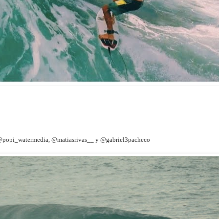
@popi_watermedia, @matiasrivas__ y @gabriel3pacheco