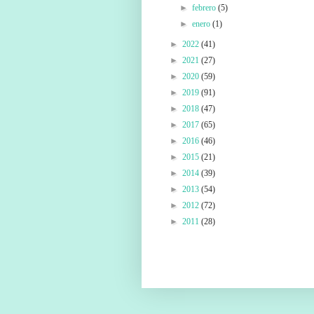
►
febrero
(5)
►
enero
(1)
►
2022
(41)
►
2021
(27)
►
2020
(59)
►
2019
(91)
►
2018
(47)
►
2017
(65)
►
2016
(46)
►
2015
(21)
►
2014
(39)
►
2013
(54)
►
2012
(72)
►
2011
(28)