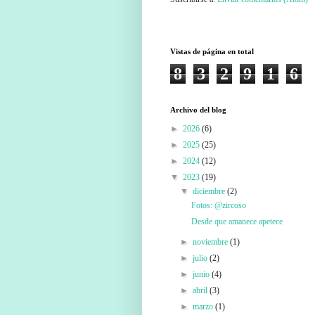
Vistas de página en total
8
3
2
9
1
6
Archivo del blog
►
2026
(6)
►
2025
(25)
►
2024
(12)
▼
2023
(19)
▼
diciembre
(2)
Fotos: @zircoso
Desde que amanece apetece
►
noviembre
(1)
►
julio
(2)
►
junio
(4)
►
abril
(3)
►
marzo
(1)