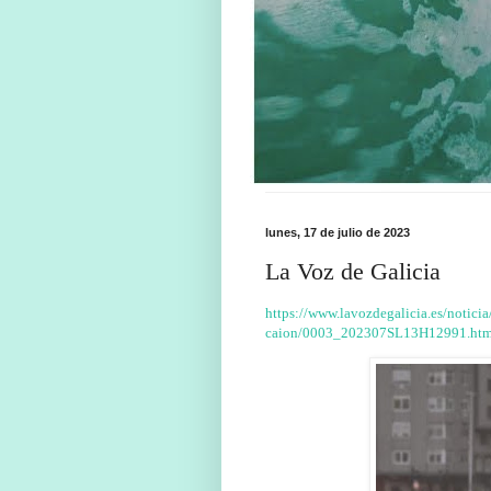
lunes, 17 de julio de 2023
La Voz de Galicia
https://www.lavozdegalicia.es/notici
caion/0003_202307SL13H12991.ht