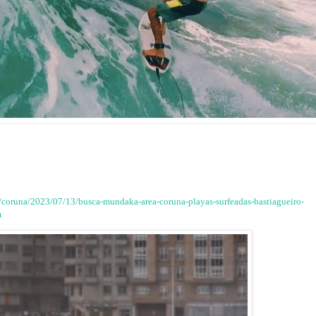
a/coruna/2023/07/13/busca-mundaka-area-coruna-playas-surfeadas-bastiagueiro-
m