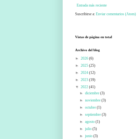
Entrada más reciente
Suscribirse a:
Enviar comentarios (Atom)
Vistas de página en total
Archivo del blog
►
2026
(6)
►
2025
(25)
►
2024
(12)
►
2023
(19)
▼
2022
(41)
►
diciembre
(3)
►
noviembre
(3)
►
octubre
(1)
►
septiembre
(3)
►
agosto
(1)
►
julio
(5)
►
junio
(3)