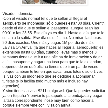
Visado Indonesia:
-Con el visado normal (el que te sellan al llegar al
aeropuerto de Indonesia) sólo puedes estar 30 días. Cuentn
desde el día que te sellan el pasaporte, aunque sean las
00:01 o las 23:55. Ese día ya es día 1. Hasta el día que te lo
sellan a la salida. Ese día es el último. No miran las horas.
30 días exactos. Uno más y pagas 1M por día de más.
La visa On Arrival (la que haces al llegar al aereopuerto) es
extensible hasta 60 días, cuando llevas mas o menos 3
semanas tienes que ir a una oficina de inmigración y dejar
allí tu pasaporte y pagar una tasa para que te la extiendan,
depende de en qué oficina tienes que ir un par de veces
porque también te tienen que sacar unas fotos o solo 1 vez
(si vas con un indonesio que se dedique a acompañar
turistas te lo facilita todo mucho más e incluso hay
agencias).
Y sino tienes la visa B211 o algo así. Que la puedes solicitar
ya en España Y enviar tu pasaporte a la embajada y pagar
la tasa correspondiente, nosé muy bien como hacerla
porque siempre vine con l visa on arrival.