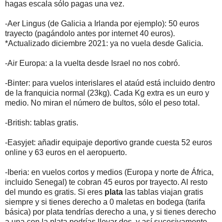
hagas escala sólo pagas una vez.
-Aer Lingus (de Galicia a Irlanda por ejemplo): 50 euros
trayecto (pagándolo antes por internet 40 euros).
*Actualizado diciembre 2021: ya no vuela desde Galicia.
-Air Europa: a la vuelta desde Israel no nos cobró.
-Binter: para vuelos interislares el ataúd está incluido dentro
de la franquicia normal (23kg). Cada Kg extra es un euro y
medio. No miran el número de bultos, sólo el peso total.
-British: tablas gratis.
-Easyjet: añadir equipaje deportivo grande cuesta 52 euros
online y 63 euros en el aeropuerto.
-Iberia: en vuelos cortos y medios (Europa y norte de África,
incluido Senegal) te cobran 45 euros por trayecto. Al resto
del mundo es gratis. Si eres
plata
las tablas viajan gratis
siempre y si tienes derecho a 0 maletas en bodega (tarifa
básica) por plata tendrías derecho a una, y si tienes derecho
a una con la plata podrías llevar dos, y así sucesivamente.