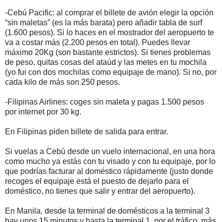
-Cebú Pacific: al comprar el billete de avión elegir la opción
“sin maletas” (es la más barata) pero añadir tabla de surf
(1.600 pesos). Si lo haces en el mostrador del aeropuerto te
va a costar más (2.200 pesos en total). Puedes llevar
máximo 20Kg (son bastante estrictos). Si tienes problemas
de peso, quitas cosas del ataúd y las metes en tu mochila
(yo fui con dos mochilas como equipaje de mano). Si no, por
cada kilo de más son 250 pesos.
-Filipinas Airlines: coges sin maleta y pagas 1.500 pesos
por internet por 30 kg.
En Filipinas piden billete de salida para entrar.
Si vuelas a Cebú desde un vuelo internacional, en una hora
como mucho ya estás con tu visado y con tu equipaje, por lo
que podrías facturar al doméstico rápidamente (justo donde
recoges el equipaje está el puesto de dejarlo para el
doméstico, no tienes que salir y entrar del aeropuerto).
En Manila, desde la terminal de domésticos a la terminal 3
hay unos 15 minutos y hasta la terminal 1, por el tráfico, más